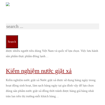
Tag: Tự công bố trà
Just type and press 'enter'
Công bố thực phẩm đông lạnh
Công bố thực phẩm đông lạnh Thực phẩm đông lạnh được bày bán phổ
Search
biến trong các siêu thị, cửa hàng tạp hóa cũng là những loại thực phẩm
được nhiều người tiêu dùng Việt Nam và quốc tế lựa chọn. Việc lưu hành
sản phẩm thực phẩm đông lạnh…
Kiểm nghiệm nước giặt xả
Kiểm nghiệm nước giặt xả Nước giặt xả được sử dụng hàng ngày trong
hoạt động sinh hoạt, làm sạch hàng ngày tại gia đình vậy để lựa chọn
đúng sản phẩm nước giặt xả đồng thời tránh được hàng giả hàng nhái
tràn lan trên thị trường-mỗi khách hàng…