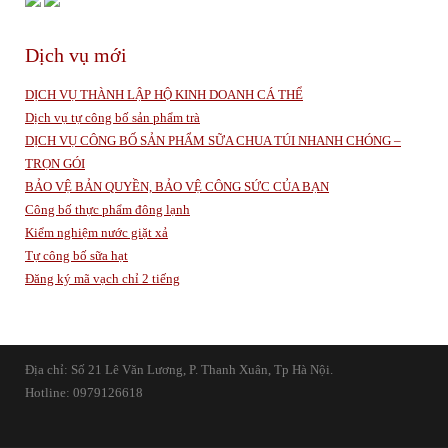
Dịch vụ mới
DỊCH VỤ THÀNH LẬP HỘ KINH DOANH CÁ THỂ
Dịch vụ tự công bố sản phẩm trà
DỊCH VỤ CÔNG BỐ SẢN PHẨM SỮA CHUA TÚI NHANH CHÓNG –
TRỌN GÓI
BẢO VỆ BẢN QUYỀN, BẢO VỆ CÔNG SỨC CỦA BẠN
Công bố thực phẩm đông lạnh
Kiểm nghiệm nước giặt xả
Tự công bố sữa hạt
Đăng ký mã vạch chỉ 2 tiếng
Địa chỉ: Số 21 Lê Văn Lương, P. Thanh Xuân, Tp Hà Nội.
Hotline: 0979126618