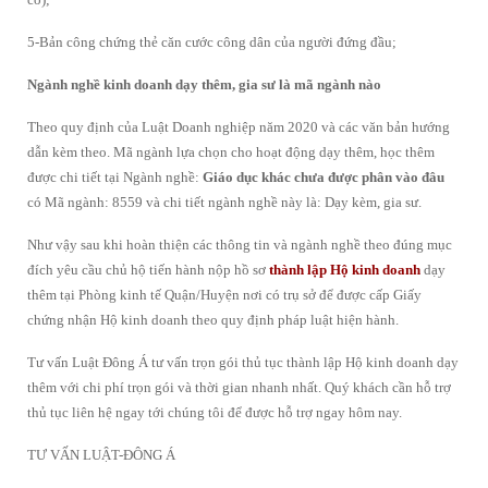
5-Bản công chứng thẻ căn cước công dân của người đứng đầu;
Ngành nghề kinh doanh dạy thêm, gia sư là mã ngành nào
Theo quy định của Luật Doanh nghiệp năm 2020 và các văn bản hướng
dẫn kèm theo. Mã ngành lựa chọn cho hoạt động dạy thêm, học thêm
được chi tiết tại Ngành nghề:
Giáo dục khác chưa được phân vào đâu
có Mã ngành: 8559 và chi tiết ngành nghề này là: Dạy kèm, gia sư.
Như vậy sau khi hoàn thiện các thông tin và ngành nghề theo đúng mục
đích yêu cầu chủ hộ tiến hành nộp hồ sơ
thành lập Hộ kinh doanh
dạy
thêm tại Phòng kinh tế Quận/Huyện nơi có trụ sở để được cấp Giấy
chứng nhận Hộ kinh doanh theo quy định pháp luật hiện hành.
Tư vấn Luật Đông Á tư vấn trọn gói thủ tục thành lập Hộ kinh doanh dạy
thêm với chi phí trọn gói và thời gian nhanh nhất. Quý khách cần hỗ trợ
thủ tục liên hệ ngay tới chúng tôi để được hỗ trợ ngay hôm nay.
TƯ VẤN LUẬT-ĐÔNG Á