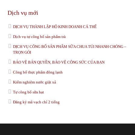
Dịch vụ mới
DỊCH VỤ THÀNH LẬP HỘ KINH DOANH CÁ THỂ
Dịch vụ tự công bố sản phẩm trà
DỊCH VỤ CÔNG BỐ SẢN PHẨM SỮA CHUA TÚI NHANH CHÓNG –
TRỌN GÓI
BẢO VỆ BẢN QUYỀN, BẢO VỆ CÔNG SỨC CỦA BẠN
Công bố thực phẩm đông lạnh
Kiểm nghiệm nước giặt xả
Tự công bố sữa hạt
Đăng ký mã vạch chỉ 2 tiếng