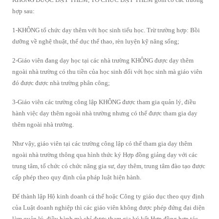
hợp sau:
1-KHÔNG tổ chức dạy thêm với học sinh tiểu học. Trừ trường hợp: Bồi
dưỡng về nghệ thuật, thể dục thể thao, rèn luyện kỹ năng sống;
2-Giáo viên đang dạy học tại các nhà trường KHÔNG được dạy thêm
ngoài nhà trường có thu tiền của học sinh đối với học sinh mà giáo viên
đó được được nhà trường phân công;
3-Giáo viên các trường công lập KHÔNG được tham gia quản lý, điều
hành việc dạy thêm ngoài nhà trường nhưng có thể được tham gia dạy
thêm ngoài nhà trường.
Như vậy, giáo viên tại các trường công lập có thể tham gia dạy thêm
ngoài nhà trường thông qua hình thức ký Hợp đồng giảng dạy với các
trung tâm, tổ chức có chức năng gia sư, dạy thêm, trung tâm đào tạo được
cấp phép theo quy định của pháp luật hiện hành.
Để thành lập Hộ kinh doanh cá thể hoặc Công ty giáo dục theo quy định
của Luật doanh nghiệp thì các giáo viên không được phép đứng đại diện
làm quản lý, điều hành mà chỉ được tham gia ký kết Hợp đồng hợp tác,