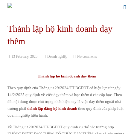
Thành lập hộ kinh doanh dạy
thêm
13 February, 2025
Doanh nghiệp
No comments
Thành lập hộ kinh doanh dạy thêm
Theo quy định của Thông tư 29/2024/TT-BGDĐT có hiệu lực từ ngày
14/2/2025 quy định về việc dạy thêm và học thêm ở các cấp học. Theo
đó, nội dung được chú trọng nhất hiện nay là việc dạy thêm ngoài nhà
trường phải
thành lập đăng ký kinh doanh
theo quy định của pháp luật
doanh nghiệp hiện hành.
Về Thông tư 29/2024/TT-BGDĐT quy định cụ thể các trường hợp
KHÔNG ĐƯỢC DẠY THÊM, TỔ CHỨC DẠY THÊM gồm có các trường