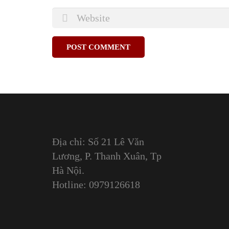
Địa chỉ: Số 21 Lê Văn
Lương, P. Thanh Xuân, Tp
Hà Nội.
Hotline: 0979126618