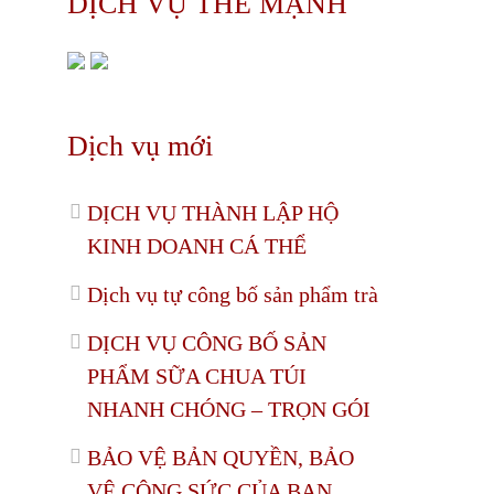
DỊCH VỤ THẾ MẠNH
Dịch vụ mới
DỊCH VỤ THÀNH LẬP HỘ
KINH DOANH CÁ THỂ
Dịch vụ tự công bố sản phẩm trà
DỊCH VỤ CÔNG BỐ SẢN
PHẨM SỮA CHUA TÚI
NHANH CHÓNG – TRỌN GÓI
BẢO VỆ BẢN QUYỀN, BẢO
VỆ CÔNG SỨC CỦA BẠN