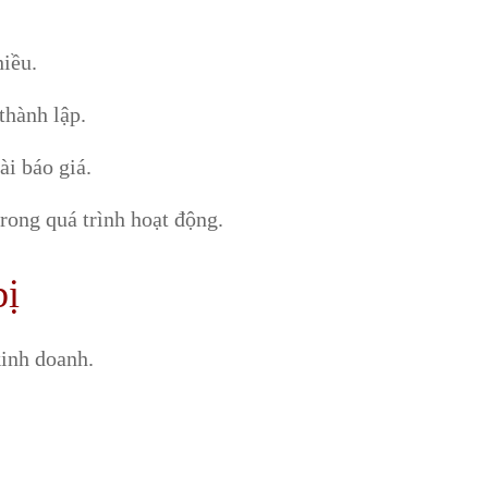
hiều.
thành lập.
i báo giá.
rong quá trình hoạt động.
bị
inh doanh.