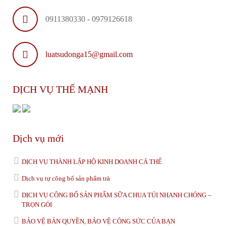
0911380330 - 0979126618
luatsudonga15@gmail.com
DỊCH VỤ THẾ MẠNH
Dịch vụ mới
DỊCH VỤ THÀNH LẬP HỘ KINH DOANH CÁ THỂ
Dịch vụ tự công bố sản phẩm trà
DỊCH VỤ CÔNG BỐ SẢN PHẨM SỮA CHUA TÚI NHANH CHÓNG –
TRỌN GÓI
BẢO VỆ BẢN QUYỀN, BẢO VỆ CÔNG SỨC CỦA BẠN