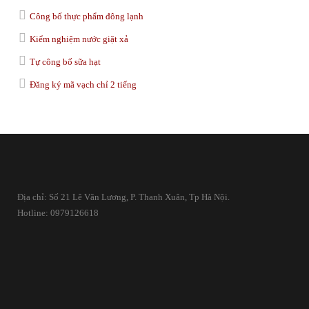
Công bố thực phẩm đông lạnh
Kiểm nghiệm nước giặt xả
Tự công bố sữa hạt
Đăng ký mã vạch chỉ 2 tiếng
Địa chỉ: Số 21 Lê Văn Lương, P. Thanh Xuân, Tp Hà Nội.
Hotline: 0979126618