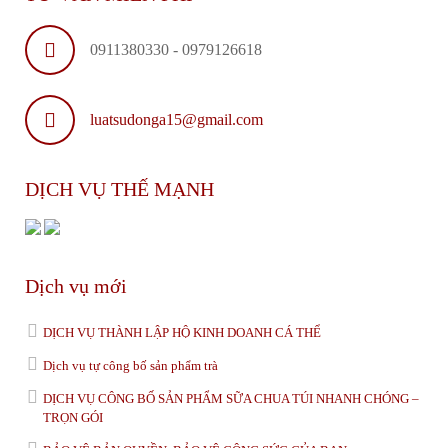
0911380330 - 0979126618
luatsudonga15@gmail.com
DỊCH VỤ THẾ MẠNH
Dịch vụ mới
DỊCH VỤ THÀNH LẬP HỘ KINH DOANH CÁ THỂ
Dịch vụ tự công bố sản phẩm trà
DỊCH VỤ CÔNG BỐ SẢN PHẨM SỮA CHUA TÚI NHANH CHÓNG –
TRỌN GÓI