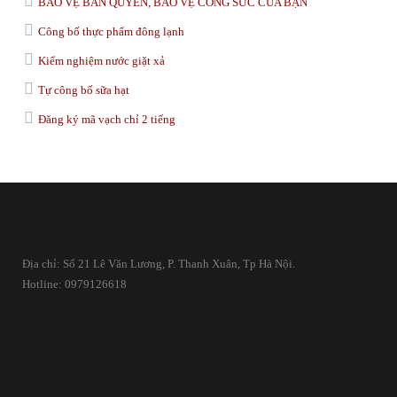
BẢO VỆ BẢN QUYỀN, BẢO VỆ CÔNG SỨC CỦA BẠN
Công bố thực phẩm đông lạnh
Kiểm nghiệm nước giặt xả
Tự công bố sữa hạt
Đăng ký mã vạch chỉ 2 tiếng
Địa chỉ: Số 21 Lê Văn Lương, P. Thanh Xuân, Tp Hà Nội.
Hotline: 0979126618