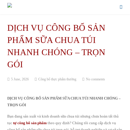
DỊCH VỤ CÔNG BỐ SẢN
PHẨM SỮA CHUA TÚI
NHANH CHÓNG – TRỌN
GÓI
5 June, 2026
Công bố thực phẩm thường
No comments
DỊCH VỤ CÔNG BỐ SẢN PHẨM SỮA CHUA TÚI NHANH CHÓNG –
TRỌN GÓI
Bạn đang sản xuất và kinh doanh sữa chua túi nhưng chưa hoàn tất thủ
tục
tự công bố sản phẩm
theo quy định? Chúng tôi cung cấp dịch vụ
công bố sản phẩm sữa chua túi trọn gói, hỗ trợ doanh nghiệp và cơ sở sản