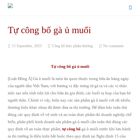
Tự công bố gà ủ muối
15 September, 2023
Công bố thực phẩm thường
No comments
Tự công bố gà ủ muối
[Luật Đông Á] Gà ủ muối là món ăn quen thuộc trong bữa ăn hàng ngày
của người dân Việt Nam, với hương vị đặc trưng từ gà ta và các vị thảo
mộc tạo nên tính tiện lợi cho bữa ăn gia đình, các buổi tụ họp của bạn bè
người thân. Chính vì vậy, hiện nay các sản phẩm gà ủ muối với rất nhiều
thương hiệu khác nhau đã được đưa ra thị trường. Để đảm bảo tuân thủ
đúng các quy định về vệ sinh và an toàn thực phẩm thì doanh nghiệp chế
biến, phân phối kinh doanh sản phẩm gà ủ muối cần tuân thủ đúng các
quy định về an toàn thực phẩm,
tự công bố
gà ủ muối trước khi lưu hành
ra thị trường là điều kiện bắt buộc theo quy định tại Nghị định 15 của