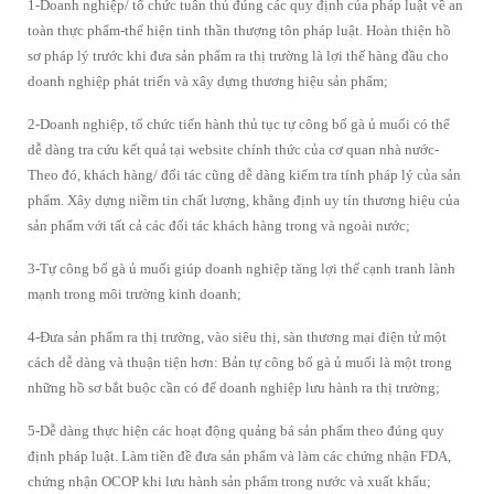
1-Doanh nghiệp/ tổ chức tuân thủ đúng các quy định của pháp luật về an
toàn thực phẩm-thể hiện tinh thần thượng tôn pháp luật. Hoàn thiện hồ
sơ pháp lý trước khi đưa sản phẩm ra thị trường là lợi thế hàng đầu cho
doanh nghiệp phát triển và xây dựng thương hiệu sản phẩm;
2-Doanh nghiệp, tổ chức tiến hành thủ tục tự công bố gà ủ muối có thể
dễ dàng tra cứu kết quả tại website chính thức của cơ quan nhà nước-
Theo đó, khách hàng/ đối tác cũng dễ dàng kiểm tra tính pháp lý của sản
phẩm. Xây dựng niềm tin chất lượng, khẳng định uy tín thương hiệu của
sản phẩm với tất cả các đối tác khách hàng trong và ngoài nước;
3-Tự công bố gà ủ muối giúp doanh nghiệp tăng lợi thế cạnh tranh lành
mạnh trong môi trường kinh doanh;
4-Đưa sản phẩm ra thị trường, vào siêu thị, sàn thương mại điện tử một
cách dễ dàng và thuận tiện hơn: Bản tự công bố gà ủ muối là một trong
những hồ sơ bắt buộc cần có để doanh nghiệp lưu hành ra thị trường;
5-Dễ dàng thực hiện các hoạt động quảng bá sản phẩm theo đúng quy
định pháp luật. Làm tiền đề đưa sản phẩm và làm các chứng nhận FDA,
chứng nhận OCOP khi lưu hành sản phẩm trong nước và xuất khẩu;