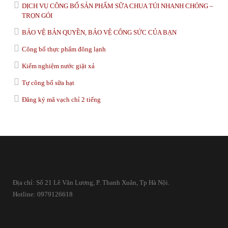
DỊCH VỤ CÔNG BỐ SẢN PHẨM SỮA CHUA TÚI NHANH CHÓNG –
TRỌN GÓI
BẢO VỆ BẢN QUYỀN, BẢO VỆ CÔNG SỨC CỦA BẠN
Công bố thực phẩm đông lạnh
Kiểm nghiệm nước giặt xả
Tự công bố sữa hạt
Đăng ký mã vạch chỉ 2 tiếng
Địa chỉ: Số 21 Lê Văn Lương, P. Thanh Xuân, Tp Hà Nội.
Hotline: 0979126618