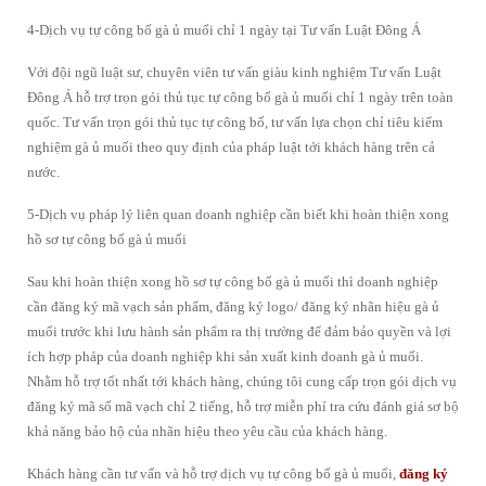
4-Dịch vụ tự công bố gà ủ muối chỉ 1 ngày tại Tư vấn Luật Đông Á
Với đội ngũ luật sư, chuyên viên tư vấn giàu kinh nghiệm Tư vấn Luật
Đông Á hỗ trợ trọn gói thủ tục tự công bố gà ủ muối chỉ 1 ngày trên toàn
quốc. Tư vấn trọn gói thủ tục tự công bố, tư vấn lựa chọn chỉ tiêu kiểm
nghiệm gà ủ muối theo quy định của pháp luật tới khách hàng trên cả
nước.
5-Dịch vụ pháp lý liên quan doanh nghiệp cần biết khi hoàn thiện xong
hồ sơ tự công bố gà ủ muối
Sau khi hoàn thiện xong hồ sơ tự công bố gà ủ muối thì doanh nghiệp
cần đăng ký mã vạch sản phẩm, đăng ký logo/ đăng ký nhãn hiệu gà ủ
muối trước khi lưu hành sản phẩm ra thị trường để đảm bảo quyền và lợi
ích hợp pháp của doanh nghiệp khi sản xuất kinh doanh gà ủ muối.
Nhằm hỗ trợ tốt nhất tới khách hàng, chúng tôi cung cấp trọn gói dịch vụ
đăng ký mã số mã vạch chỉ 2 tiếng, hỗ trợ miễn phí tra cứu đánh giá sơ bộ
khả năng bảo hộ của nhãn hiệu theo yêu cầu của khách hàng.
Khách hàng cần tư vấn và hỗ trợ dịch vụ tự công bố gà ủ muối,
đăng ký