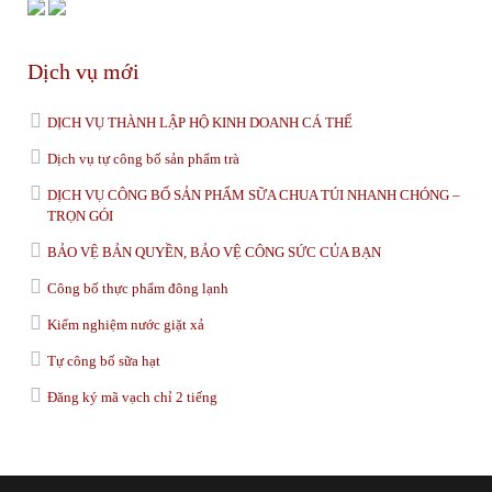
Dịch vụ mới
DỊCH VỤ THÀNH LẬP HỘ KINH DOANH CÁ THỂ
Dịch vụ tự công bố sản phẩm trà
DỊCH VỤ CÔNG BỐ SẢN PHẨM SỮA CHUA TÚI NHANH CHÓNG –
TRỌN GÓI
BẢO VỆ BẢN QUYỀN, BẢO VỆ CÔNG SỨC CỦA BẠN
Công bố thực phẩm đông lạnh
Kiểm nghiệm nước giặt xả
Tự công bố sữa hạt
Đăng ký mã vạch chỉ 2 tiếng