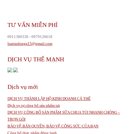
TƯ VẤN MIỄN PHÍ
0911380330 - 0979126618
luatsudonga15@gmail.com
DỊCH VỤ THẾ MẠNH
Dịch vụ mới
DỊCH VỤ THÀNH LẬP HỘ KINH DOANH CÁ THỂ
Dịch vụ tự công bố sản phẩm trà
DỊCH VỤ CÔNG BỐ SẢN PHẨM SỮA CHUA TÚI NHANH CHÓNG –
TRỌN GÓI
BẢO VỆ BẢN QUYỀN, BẢO VỆ CÔNG SỨC CỦA BẠN
Công bố thực phẩm đông lạnh