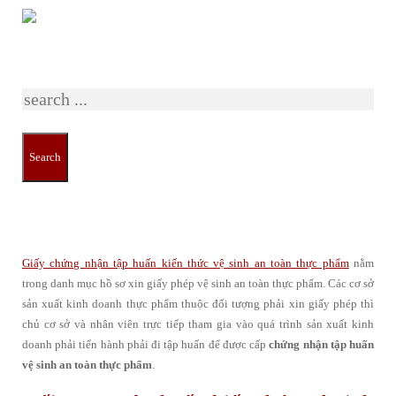
Just type and press 'enter'
Xin cấp giấy chứng nhận tập
huấn kiến thức vệ sinh an toàn
thực phẩm
Search
15 July, 2016
Giấy phép VSATTP
No comments
Giấy chứng nhận tập huấn kiến thức vệ sinh an toàn thực phẩm
nằm
trong danh mục hồ sơ xin giấy phép vệ sinh an toàn thực phẩm. Các cơ sở
sản xuất kinh doanh thực phẩm thuộc đối tượng phải xin giấy phép thì
chủ cơ sở và nhân viên trực tiếp tham gia vào quá trình sản xuất kinh
doanh phải tiến hành phải đi tập huấn để được cấp
chứng nhận tập huấn
vệ sinh an toàn thực phẩm
.