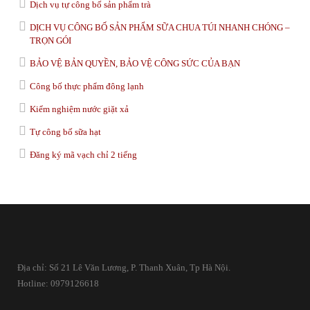
Dịch vụ tự công bố sản phẩm trà
DỊCH VỤ CÔNG BỐ SẢN PHẨM SỮA CHUA TÚI NHANH CHÓNG –
TRỌN GÓI
BẢO VỆ BẢN QUYỀN, BẢO VỆ CÔNG SỨC CỦA BẠN
Công bố thực phẩm đông lạnh
Kiểm nghiệm nước giặt xả
Tự công bố sữa hạt
Đăng ký mã vạch chỉ 2 tiếng
Địa chỉ: Số 21 Lê Văn Lương, P. Thanh Xuân, Tp Hà Nội.
Hotline: 0979126618