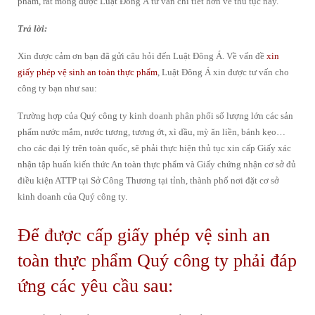
phẩm, rất mong được Luật Đông Á tư vấn chi tiết hơn về thủ tục này.
Trả lời:
Xin được cảm ơn bạn đã gửi câu hỏi đến Luật Đông Á. Về vấn đề
xin
giấy phép vệ sinh an toàn thực phẩm
, Luật Đông Á xin được tư vấn cho
công ty bạn như sau:
Trường hợp của Quý công ty kinh doanh phân phối số lượng lớn các sản
phẩm nước mắm, nước tương, tương ớt, xì dầu, mỳ ăn liền, bánh kẹo…
cho các đại lý trên toàn quốc, sẽ phải thực hiện thủ tục xin cấp Giấy xác
nhận tập huấn kiến thức An toàn thực phẩm và Giấy chứng nhận cơ sở đủ
điều kiện ATTP tại Sở Công Thương tại tỉnh, thành phố nơi đặt cơ sở
kinh doanh của Quý công ty.
Để được cấp giấy phép vệ sinh an
toàn thực phẩm Quý công ty phải đáp
ứng các yêu cầu sau: