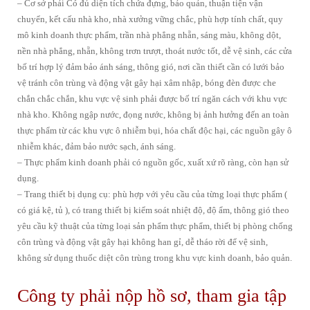
– Cơ sở phải Có đủ diện tích chứa đựng, bảo quản, thuận tiện vận
chuyển, kết cấu nhà kho, nhà xưởng vững chắc, phù hợp tính chất, quy
mô kinh doanh thực phẩm, trần nhà phẳng nhẵn, sáng màu, không dột,
nền nhà phẳng, nhẵn, không trơn trượt, thoát nước tốt, dễ vệ sinh, các cửa
bố trí hợp lý đảm bảo ánh sáng, thông gió, nơi cần thiết cần có lưới bảo
vệ tránh côn trùng và động vật gây hại xâm nhập, bóng đèn được che
chắn chắc chắn, khu vực vệ sinh phải được bố trí ngăn cách với khu vực
nhà kho. Không ngập nước, đọng nước, không bị ảnh hưởng đến an toàn
thực phẩm từ các khu vực ô nhiễm bụi, hóa chất độc hại, các nguồn gây ô
nhiễm khác, đảm bảo nước sạch, ánh sáng.
– Thực phẩm kinh doanh phải có nguồn gốc, xuất xứ rõ ràng, còn hạn sử
dụng.
– Trang thiết bị dụng cụ: phù hợp với yêu cầu của từng loại thực phẩm (
có giá kệ, tủ ), có trang thiết bị kiểm soát nhiệt độ, độ ẩm, thông gió theo
yêu cầu kỹ thuật của từng loại sản phẩm thực phẩm, thiết bị phòng chống
côn trùng và động vật gây hại không han gỉ, dễ tháo rời để vệ sinh,
không sử dụng thuốc diệt côn trùng trong khu vực kinh doanh, bảo quản.
Công ty phải nộp hồ sơ, tham gia tập