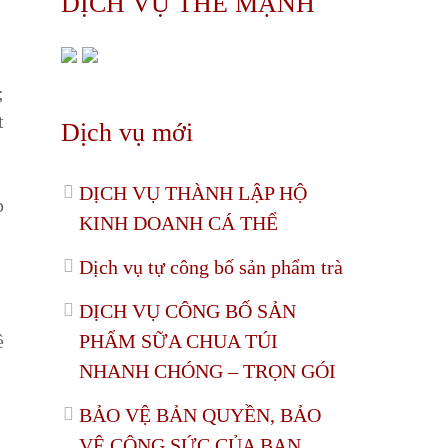
DỊCH VỤ THẾ MẠNH
;
t
Dịch vụ mới
DỊCH VỤ THÀNH LẬP HỘ
p
KINH DOANH CÁ THỂ
Dịch vụ tự công bố sản phẩm trà
DỊCH VỤ CÔNG BỐ SẢN
ề
PHẨM SỮA CHUA TÚI
NHANH CHÓNG – TRỌN GÓI
BẢO VỆ BẢN QUYỀN, BẢO
VỆ CÔNG SỨC CỦA BẠN