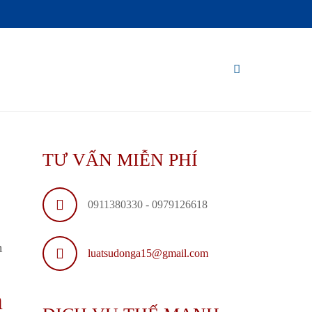
TƯ VẤN MIỄN PHÍ
0911380330 - 0979126618
m
luatsudonga15@gmail.com
m