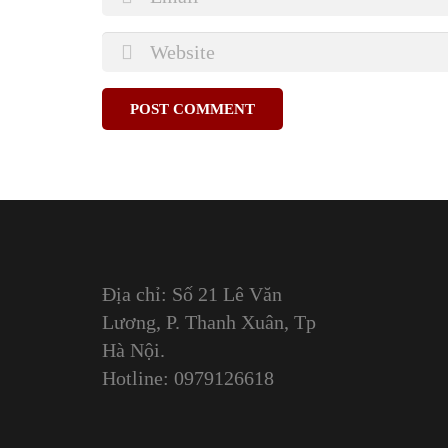
Địa chỉ: Số 21 Lê Văn
Lương, P. Thanh Xuân, Tp
Hà Nội.
Hotline: 0979126618