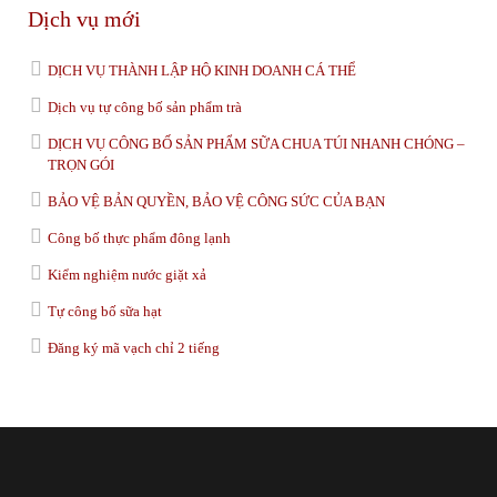
Dịch vụ mới
DỊCH VỤ THÀNH LẬP HỘ KINH DOANH CÁ THỂ
Dịch vụ tự công bố sản phẩm trà
DỊCH VỤ CÔNG BỐ SẢN PHẨM SỮA CHUA TÚI NHANH CHÓNG –
TRỌN GÓI
BẢO VỆ BẢN QUYỀN, BẢO VỆ CÔNG SỨC CỦA BẠN
Công bố thực phẩm đông lạnh
Kiểm nghiệm nước giặt xả
Tự công bố sữa hạt
Đăng ký mã vạch chỉ 2 tiếng