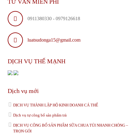
TƯ VẤN MIỄN PHÍ
0911380330 - 0979126618
luatsudonga15@gmail.com
DỊCH VỤ THẾ MẠNH
Dịch vụ mới
DỊCH VỤ THÀNH LẬP HỘ KINH DOANH CÁ THỂ
Dịch vụ tự công bố sản phẩm trà
DỊCH VỤ CÔNG BỐ SẢN PHẨM SỮA CHUA TÚI NHANH CHÓNG –
TRỌN GÓI