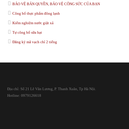
BẢO VỆ BẢN QUYỀN, BẢO VỆ CÔNG SỨC CỦA BẠN
Công bố thực phẩm đông lạnh
Kiểm nghiệm nước giặt xả
Tự công bố sữa hạt
Đăng ký mã vạch chỉ 2 tiếng
Địa chỉ: Số 21 Lê Văn Lương, P. Thanh Xuân, Tp Hà Nội.
Hotline: 0979126618