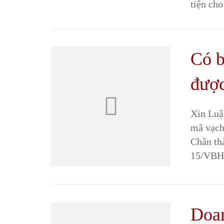
tiện ch
Có b
được
Xin Luậ
mã vạch
Chân th
15/VBH
Doan