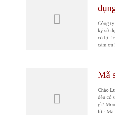
dụng
Công ty
ký sử d
có lợi í
cám ơn!
Mã s
Chào Lu
đều có 
gì? Mon
lời: Mã