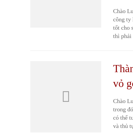
Chào Luậ
công ty
tốt cho 
thì phả
Thàn
vỏ g
Chào Luậ
trong đó
có thể 
và thủ 