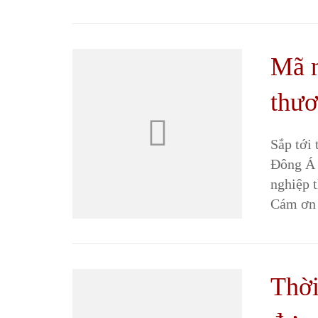
Mã n
thươ
Sắp tới 
Đông Á 
nghiệp 
Cám ơn 
Thời