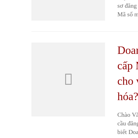
sơ đăng
Mã số m
Doan
cấp 
cho 
hóa
Chào Vă
cầu đăn
biết Do