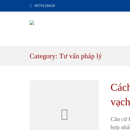
0979126618
Category: Tư vấn pháp lý
Cách
vạc
Căn cứ
hợp nhấ