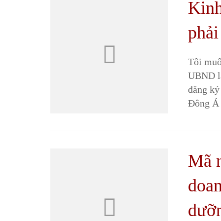
Kinh
phải
Tôi muố
UBND là
đăng ký
Đông Á 
Mã n
doan
dưỡn