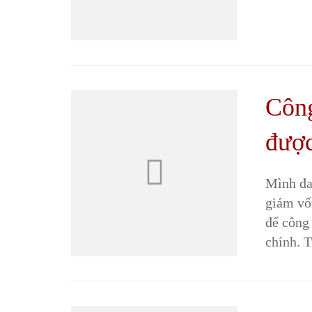
Công
được
Mình đa
giảm vố
để công 
chính. 