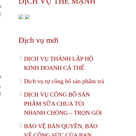
DỊCH VỤ THẾ MẠNH
u
ề
Dịch vụ mới
DỊCH VỤ THÀNH LẬP HỘ
KINH DOANH CÁ THỂ
h
Dịch vụ tự công bố sản phẩm trà
,
i
DỊCH VỤ CÔNG BỐ SẢN
PHẨM SỮA CHUA TÚI
NHANH CHÓNG – TRỌN GÓI
BẢO VỆ BẢN QUYỀN, BẢO
VỆ CÔNG SỨC CỦA BẠN