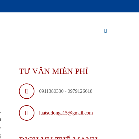
TƯ VẤN MIỄN PHÍ
0911380330 - 0979126618
,
luatsudonga15@gmail.com
n
y
i